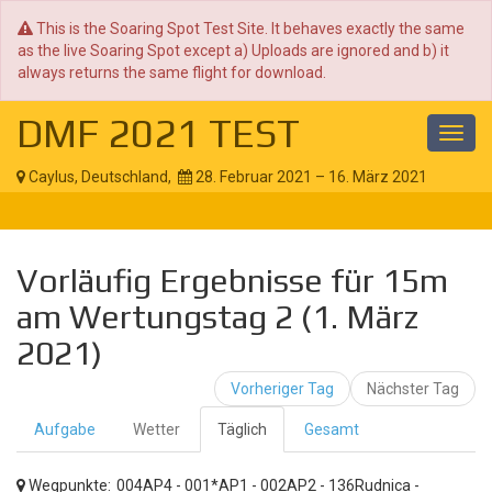
This is the Soaring Spot Test Site. It behaves exactly the same
as the live Soaring Spot except a) Uploads are ignored and b) it
always returns the same flight for download.
DMF 2021 TEST
Toggl
navig
Caylus, Deutschland,
28. Februar 2021 – 16. März 2021
Vorläufig Ergebnisse für 15m
am Wertungstag 2 (1. März
2021)
Vorheriger Tag
Nächster Tag
Aufgabe
Wetter
Täglich
Gesamt
Wegpunkte:
004AP4 - 001*AP1 - 002AP2 - 136Rudnica -