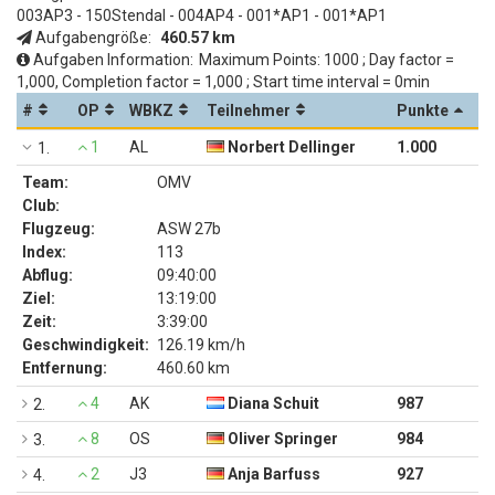
003AP3 - 150Stendal - 004AP4 - 001*AP1 - 001*AP1
Aufgabengröße:
460.57 km
Aufgaben Information:
Maximum Points: 1000 ; Day factor =
1,000, Completion factor = 1,000 ; Start time interval = 0min
#
OP
WBKZ
Teilnehmer
Punkte
1
AL
Norbert Dellinger
1.000
1.
Team:
OMV
Club:
Flugzeug:
ASW 27b
Index:
113
Abflug:
09:40:00
Ziel:
13:19:00
Zeit:
3:39:00
Geschwindigkeit:
126.19 km/h
Entfernung:
460.60 km
4
AK
Diana Schuit
987
2.
8
OS
Oliver Springer
984
3.
2
J3
Anja Barfuss
927
4.