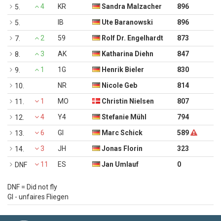
4
KR
Sandra Malzacher
896
5.
IB
Ute Baranowski
896
5.
2
59
Rolf Dr. Engelhardt
873
7.
3
AK
Katharina Diehn
847
8.
1
1G
Henrik Bieler
830
9.
NR
Nicole Geb
814
10.
1
MO
Christin Nielsen
807
11.
4
Y4
Stefanie Mühl
794
12.
6
GI
Marc Schick
589
13.
3
JH
Jonas Florin
323
14.
11
ES
Jan Umlauf
0
DNF
DNF
= Did not fly
GI
- unfaires Fliegen