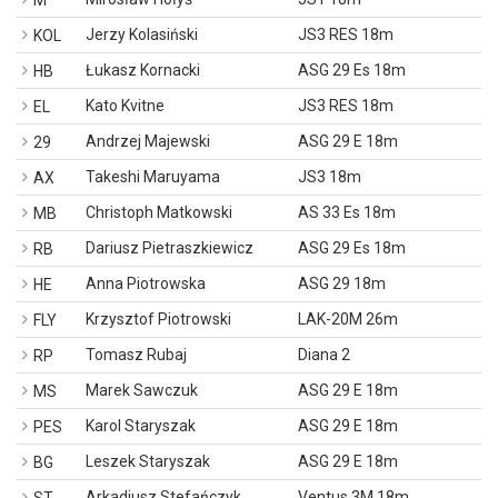
M
Jerzy Kolasiński
JS3 RES 18m
KOL
Łukasz Kornacki
ASG 29 Es 18m
HB
Kato Kvitne
JS3 RES 18m
EL
Andrzej Majewski
ASG 29 E 18m
29
Takeshi Maruyama
JS3 18m
AX
Christoph Matkowski
AS 33 Es 18m
MB
Dariusz Pietraszkiewicz
ASG 29 Es 18m
RB
Anna Piotrowska
ASG 29 18m
HE
Krzysztof Piotrowski
LAK-20M 26m
FLY
Tomasz Rubaj
Diana 2
RP
Marek Sawczuk
ASG 29 E 18m
MS
Karol Staryszak
ASG 29 E 18m
PES
Leszek Staryszak
ASG 29 E 18m
BG
Arkadiusz Stefańczyk
Ventus 3M 18m