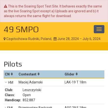
This is the Soaring Spot Test Site. It behaves exactly the same
as the live Soaring Spot except a) Uploads are ignored and b) it
always returns the same flight for download.
49 SMPO
Toggl
navig
Częstochowa-Rudniki, Poland,
June 28, 2024 – July 6, 2024
Pilots
CN
Contestant
Glider
Maciej Adamski
LAK-19 T 18m
HM
Club:
Leszczyński
Class:
Open
Handicap:
852.887
Przemysław Bartczak
ASG 29 E 18m