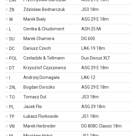
EMI
Zdzisław Bednarczuk
JS3 18m
ZB
Marek Biały
ASG 29 E 18m
W
Centka & Chudoment
ASH 25 Mi
L
Marek Chamera
DG 600
SU
Dariusz Czech
LAK-19 18m
DC
Czeladzki & Tellmann
Duo Discus XLT
POL
Krzysztof Czyszewicz
ASG 29 E 18m
DT
Andrzej Domagała
LAK-12
I
Bogdan Dorożko
ASG 29 E 18m
29L
Tomasz Dul
JS3 18m
TO
Jacek Flis
ASG 29 18m
PL
Łukasz Florkowski
JS1 18m
TP
Marek Herbreder
DG 808C Classic 18m
VN
Mirosław Hołyś
JS1 18m