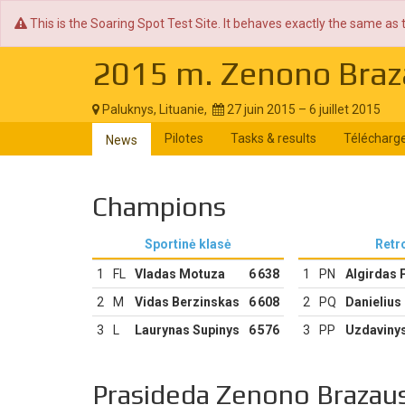
This is the Soaring Spot Test Site. It behaves exactly the same as 
2015 m. Zenono Braz
Paluknys, Lituanie,
27 juin 2015 – 6 juillet 2015
Pilotes
Tasks & results
Télécharg
News
Champions
Sportinė klasė
Retr
1
FL
Vladas Motuza
6 638
1
PN
Algirdas 
2
M
Vidas Berzinskas
6 608
2
PQ
Danielius
3
L
Laurynas Supinys
6 576
3
PP
Uzdaviny
Prasideda Zenono Brazaus