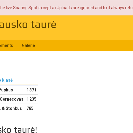
the live Soaring Spot except a) Uploads are ignored and b) it always ret
ausko taurė
ements
Galerie
o klasė
Pupkus
1 371
 Cernecovas
1 235
s & Stonkus
785
ko taurė!