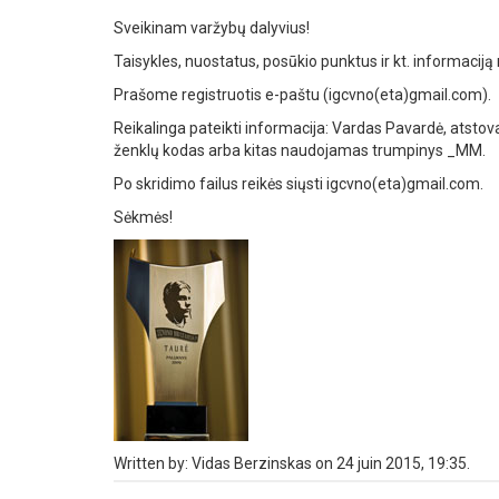
Sveikinam varžybų dalyvius!
Taisykles, nuostatus, posūkio punktus ir kt. informaciją
Prašome registruotis e-paštu (igcvno(eta)gmail.com).
Reikalinga pateikti informacija: Vardas Pavardė, atstovau
ženklų kodas arba kitas naudojamas trumpinys _MM.
Po skridimo failus reikės siųsti igcvno(eta)gmail.com.
Sėkmės!
Written by: Vidas Berzinskas on 24 juin 2015, 19:35.