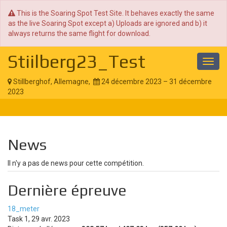
This is the Soaring Spot Test Site. It behaves exactly the same
as the live Soaring Spot except a) Uploads are ignored and b) it
always returns the same flight for download.
Stiilberg23_Test
Toggl
navig
Stillberghof, Allemagne,
24 décembre 2023 – 31 décembre
2023
News
Il n'y a pas de news pour cette compétition.
Dernière épreuve
18_meter
Task 1, 29 avr. 2023