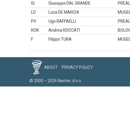
GI
Giuseppe DAL GRANDE
PREAL
LD
Luca DE MARCHI
MUGE
PV
Ugo RAFFAELLI
PREAL
ROK
Andrea ROCCATI
BOLO
F
Filippo TURA
MUGE
ABOUT
PRIVACY POLICY
© 2000 – 2026 Naviter, d.o.o.