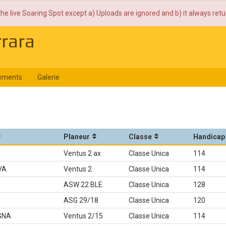
the live Soaring Spot except a) Uploads are ignored and b) it always ret
rrara
ements
Galerie
Planeur
Classe
Handicap
Ventus 2 ax
Classe Unica
114
VA
Ventus 2
Classe Unica
114
ASW 22 BLE
Classe Unica
128
ASG 29/18
Classe Unica
120
GNA
Ventus 2/15
Classe Unica
114