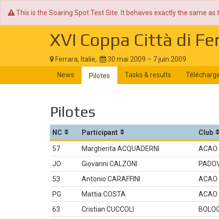
This is the Soaring Spot Test Site. It behaves exactly the same as 
XVI Coppa Città di Fe
Ferrara, Italie,
30 mai 2009 – 7 juin 2009
News
Tasks & results
Télécharg
Pilotes
Pilotes
NC
Participant
Club
57
Margherita ACQUADERNI
ACAO
JO
Giovanni CALZONI
PADO
53
Antonio CARAFFINI
ACAO
PG
Mattia COSTA
ACAO
63
Cristian CUCCOLI
BOLO