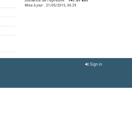
Distance de l'épreuve :
147.67 km
Mise à jour :
21/05/2015, 06:29
Sign in