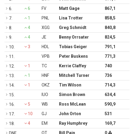
6
FV
Matt Gage
867,1
6.
1
PNL
Lisa Trotter
858,5
7.
4
XGG
Greg Schmidt
840,8
8.
4
JE
Benny Orrsater
824,5
9.
3
HDL
Tobias Geiger
791,1
10.
VPB
Peter Buskens
771,3
11.
1
TC
Kerrie Claffey
740
12.
1
HNF
Mitchell Turner
736
13.
1
OKZ
Tim Wilson
714,3
14.
IUO
Simon Brown
634,4
15.
5
WB
Ross McLean
590,9
16.
10
GJ
John Orton
531
17.
4
EM
Ray Humphrey
169,7
18.
OT
Bill Pain
0
DNF