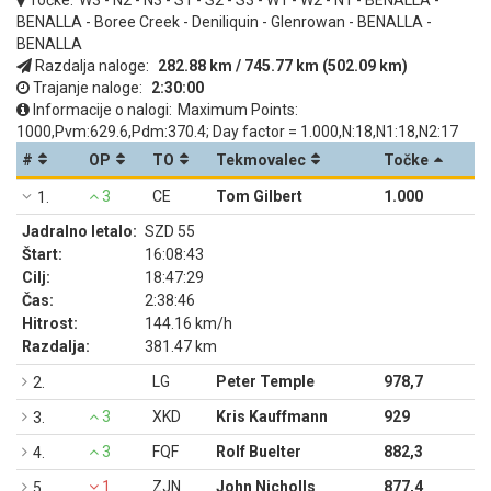
Točke:
W3 - N2 - N3 - S1 - S2 - S3 - W1 - W2 - N1 - BENALLA -
BENALLA - Boree Creek - Deniliquin - Glenrowan - BENALLA -
BENALLA
Razdalja naloge:
282.88 km / 745.77 km (502.09 km)
Trajanje naloge:
2:30:00
Informacije o nalogi:
Maximum Points:
1000,Pvm:629.6,Pdm:370.4; Day factor = 1.000,N:18,N1:18,N2:17
#
OP
TO
Tekmovalec
Točke
3
CE
Tom Gilbert
1.000
1.
Jadralno letalo:
SZD 55
Štart:
16:08:43
Cilj:
18:47:29
Čas:
2:38:46
Hitrost:
144.16 km/h
Razdalja:
381.47 km
LG
Peter Temple
978,7
2.
3
XKD
Kris Kauffmann
929
3.
3
FQF
Rolf Buelter
882,3
4.
1
ZJN
John Nicholls
877,4
5.